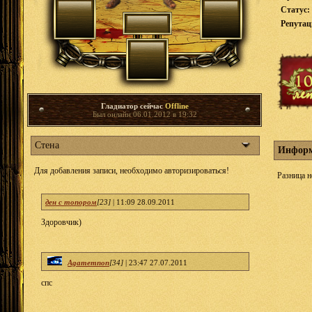
Статус:
Репута
Гладиатор сейчас
Offline
Был онлайн 06.01.2012 в 19:32
Стена
Информ
Для добавления записи, необходимо авторизироваться!
Разница н
ден с топором
[23]
|
11:09 28.09.2011
Здоровчик)
Agamemnon
[34]
|
23:47 27.07.2011
спс