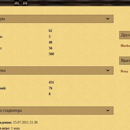
тры
62
Друз
ь:
5
48
Blazk
е:
56
560
Враг
ика
Влад
451
ний:
76
:
8
а гладиатора
ждения:
15.07.2011 21:39
в игре:
1 мин.