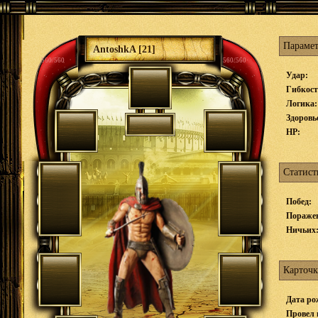
Параме
AntoshkA [21]
560/560
560/560
Удар:
Гибкост
Логика:
Здоровь
HP:
Статист
Побед:
Пораже
Ничьих
Карточк
Дата ро
Провел 