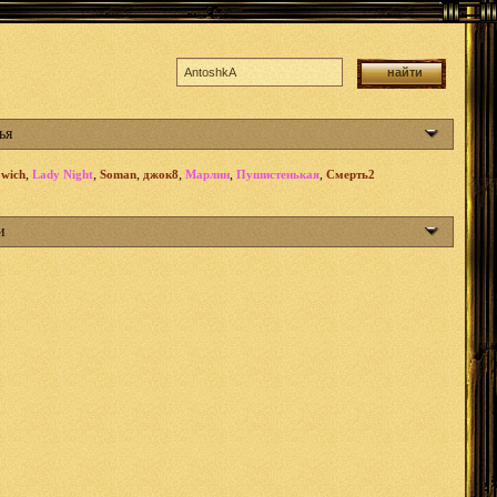
ья
,
,
,
,
,
,
owich
Lady Night
Soman
джок8
Марлин
Пушистенькая
Смерть2
и