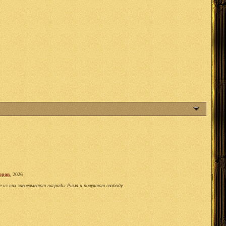
оров
, 2026
е из них завоевывают награды Рима и получают свободу.