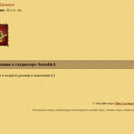
Гладиатор
ция:
-6
(
+90
-96
)
ация о гладиаторе AntoshkA
е в возрасте,разница в мышлении (с)
©
Онлайн игра
Мир Гладиат
Различные типы гладиаторов участвуют в онлайн боях, однако лишь немноги