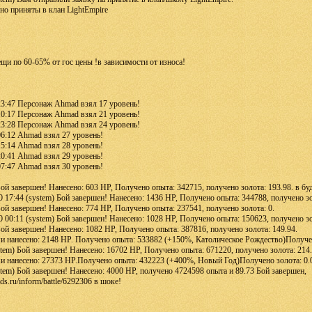
о приняты в клан LightEmpire
щи по 60-65% от гос цены !в зависимости от износа!
23:47 Персонаж Ahmad взял 17 уровень!
10:17 Персонаж Ahmad взял 21 уровень!
23:28 Персонаж Ahmad взял 24 уровень!
06:12 Ahmad взял 27 уровень!
15:14 Ahmad взял 28 уровень!
20:41 Ahmad взял 29 уровень!
07:47 Ahmad взял 30 уровень!
Бой завершен! Нанесено: 603 HP, Получено опыта: 342715, получено золота: 193.98. в бу
0 17:44 (system) Бой завершен! Нанесено: 1436 HP, Получено опыта: 344788, получено зо
Бой завершен! Нанесено: 774 HP, Получено опыта: 237541, получено золота: 0.
0 00:11 (system) Бой завершен! Нанесено: 1028 HP, Получено опыта: 150623, получено зол
Бой завершен! Нанесено: 1082 HP, Получено опыта: 387816, получено золота: 149.94.
и нанесено: 2148 HP. Получено опыта: 533882 (+150%, Католическое Рождество)Получен
stem) Бой завершен! Нанесено: 16702 HP, Получено опыта: 671220, получено золота: 214.
и нанесено: 27373 HP.Получено опыта: 432223 (+400%, Новый Год)Получено золота: 0.
stem) Бой завершен! Нанесено: 4000 HP, получено 4724598 опыта и 89.73 Бой завершен,
ads.ru/inform/battle/6292306 в шоке!