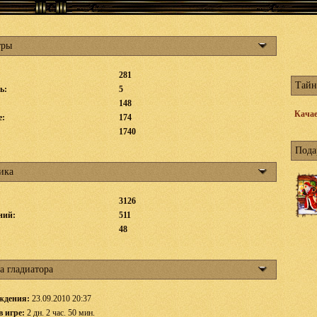
тры
281
Тайн
ь:
5
148
Качае
е:
174
1740
Пода
ика
3126
ний:
511
:
48
а гладиатора
ждения:
23.09.2010 20:37
в игре:
2 дн. 2 час. 50 мин.