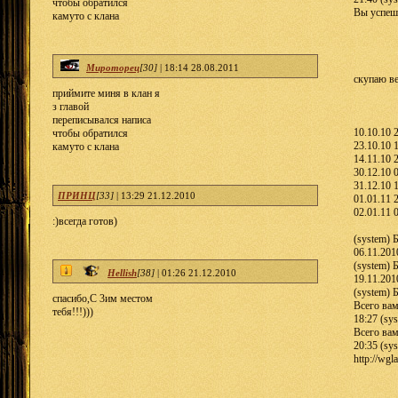
чтобы обратился
Вы успешн
камуто с клана
Мироторец
[30]
|
18:14 28.08.2011
скупаю ве
приймите миня в клан я
з главой
переписывался написа
10.10.10 
чтобы обратился
23.10.10 
камуто с клана
14.11.10 
30.12.10 
31.12.10 
ПРИНЦ
[33]
|
13:29 21.12.2010
01.01.11 
02.01.11 
:)всегда готов)
(system) 
06.11.201
(system) 
Hellish
[38]
|
01:26 21.12.2010
19.11.201
(system) 
спасибо,С 3им местом
Всего вам
тебя!!!)))
18:27 (sy
Всего вам
20:35 (sy
http://wgl