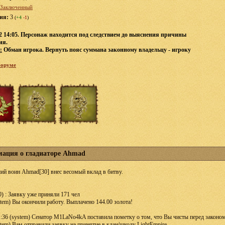
Заключенный
ция:
3
(
+4
-1
)
12 14:05. Персонаж находится под следствием до выяснения причины
ия.
:
Обман игрока. Вернуть пояс суммана законному владельцу - игроку
форуме
ация о гладиаторе Ahmad
ий воин Ahmad[30] внес весомый вклад в битву.
0) : Заявку уже приняли 171 чел
stem) Вы окончили работу. Выплачено 144.00 золота!
1:36 (system) Сенатор M1LaNo4kA поставила пометку о том, что Вы чисты перед законом
stem) Вам отправили заявку на принятие в клан/школу LightEmpire.