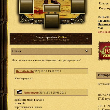
Статус:
Репута
25.10.20
нарушен
Причина
Маг
Дело на 
Гладиатор сейчас
Offline
Был онлайн 12.02.2013 в 16:20
Стена
Для добавления записи, необходимо авторизироваться!
ПсИхОвАнЫй
[29]
|
19:12 13.10.2011
Информ
Уже вернулся)
Величайш
Мироторец
[30]
|
18:14 28.08.2011
10-35 (20
17:26 (sy
приймите миня в клан я
з главой
2.01.11 2
переписывался написа
21:40 (sy