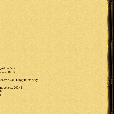
дний по беку!
лота: 188.68.
ота: 63.51. в будний по беку!
о золота: 206.41
83.
00