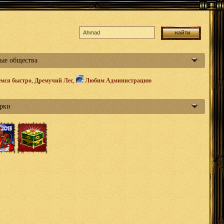
ые общества
мся быстро
,
Дремучий Лес
,
Любим Администрацию
рки