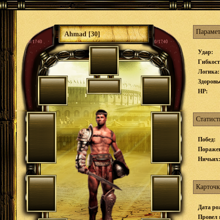
Параме
Ahmad [30]
0/1740
0/1740
Удар:
Гибкост
Логика:
Здоровь
HP:
Статист
Побед:
Пораже
Ничьих
Карточк
Дата ро
Провел 