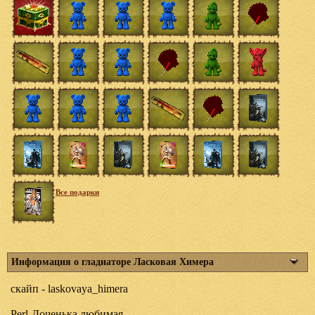
Все подарки
Информация о гладиаторе Ласковая Химера
скайп - laskovaya_himera
Perl-Доченька любимая