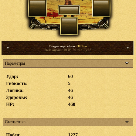
Гладиатор сейчас
Offline
Была онлайн 19.03.2014 в 13:45
Параметры
Удар:
60
Гибкость:
5
Логика:
46
Здоровье:
46
HP:
460
Статистика
Побед:
1227