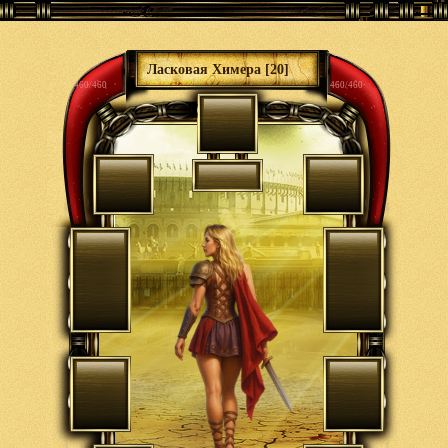
Ласковая Химера [20]
460/460
460/460