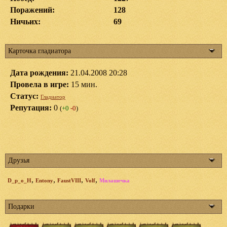
Поражений:
128
Ничьих:
69
Карточка гладиатора
Дата рождения:
21.04.2008 20:28
Провела в игре:
15 мин.
Статус:
Гладиатор
Репутация:
0
(
+0
-0
)
Друзья
,
,
,
,
D_p_o_H
Entony
FaustVIII
Volf
Милашечка
Подарки