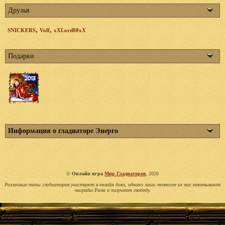
Друзья
,
,
SNICKERS
Volf
xXLord88xX
Подарки
Информация о гладиаторе Энерго
©
Онлайн игра
Мир Гладиаторов
, 2026
Различные типы гладиаторов участвуют в онлайн боях, однако лишь немногие из них завоевывают
награды Рима и получают свободу.