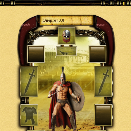
Энерго [33]
0/2990
0/2990