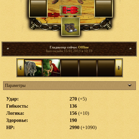
Гладиатор сейчас
Offline
Был онлайн 15.01.2013 в 10:19
Параметры
Удар:
270
(+5)
Гибкость:
136
Логика:
156
(+10)
Здоровье:
190
HP:
2990
(+1090)