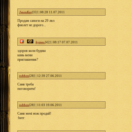
JmenKar
[33]
|
08:28 11.07.2011
Продам сапоги на 29 лвл
фиолет не дорого...
kyznec
[42]
|
08:17 07.07.2011
здоров коли будиш
кинь мени
приглашения?
robben
[28]
|
12:39 27.06.2011
Саня треба
поговорити!
robben
[28]
|
11:03 19.06.2011
Саня мені нож продай!
:beer: