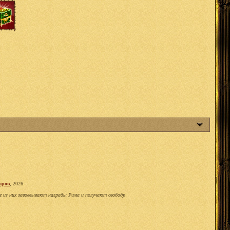
оров
, 2026
е из них завоевывают награды Рима и получают свободу.