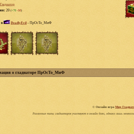
Гладиатор
ция:
20
(
+70
-50
)
 в
-
ПрОсТо_МиФ
DeadlyEvil
ация о гладиаторе ПрОсТо_МиФ
©
Онлайн игра
Мир Гладиат
Различные типы гладиаторов участвуют в онлайн боях, однако лишь немноги