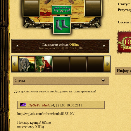
Статус:
Репута
Состоит
Гладиатор сейчас
Offline
Был онлайн 09.10.2015 в 16:06
Информ
Стена
Для добавления записи, необходимо авторизироваться!
ПрОсТо_МиФ
[34]
|
21:03 10.08.2011
http://wglads.com/inform/battle/8133109/
Покащо кращий бій по
нанесеному ХП)))