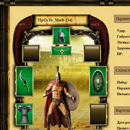
Параме
ПрОсТо_МиФ [34]
0/8879
0/8879
Удар:
Гибкост
Логика:
Здоровь
HP:
Статист
Побед:
Пораже
Ничьих
Карточк
Дата ро
Провел 