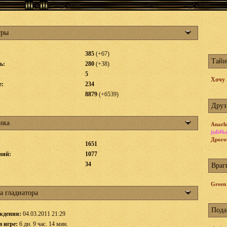
тры
385
(+67)
Тайн
ь:
280
(+38)
5
Хочу
е:
234
8879
(+6539)
Друз
ика
Anarh
juli4k
Дрого
1651
ний:
1077
:
34
Враг
Green
а гладиатора
Пода
ждения:
04.03.2011 21:29
в игре:
6 дн. 9 час. 14 мин.