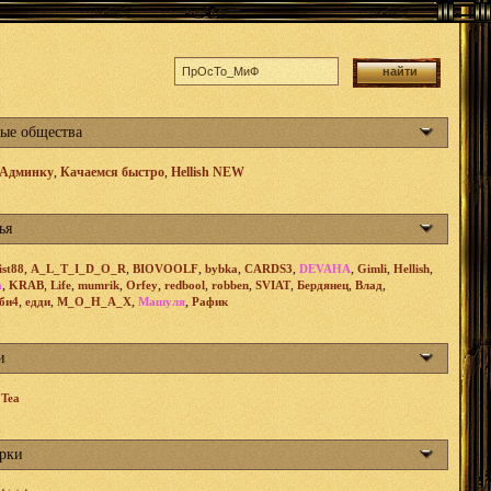
ые общества
 Админку
,
Качаемся быстро
,
Hellish NEW
ья
,
,
,
,
,
,
,
,
ist88
A_L_T_I_D_O_R
BIOVOOLF
bybka
CARDS3
DEVAHA
Gimli
Hellish
,
,
,
,
,
,
,
,
,
,
a
KRAB
Life
mumrik
Orfey
redbool
robben
SVIAT
Бердянец
Влад
,
,
,
,
би4
едди
М_О_Н_А_Х
Машуля
Рафик
и
 Tea
рки