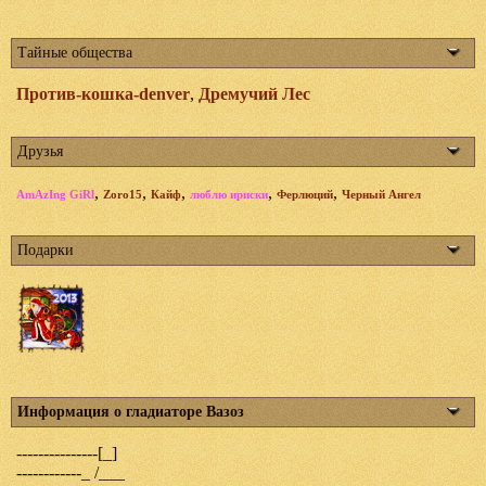
Тайные общества
Против-кошка-denver
,
Дремучий Лес
Друзья
,
,
,
,
,
AmAzIng GiRl
Zoro15
Кайф
люблю ириски
Ферлюций
Черный Ангел
Подарки
Информация о гладиаторе Вазоз
---------------[_]
------------_ /___