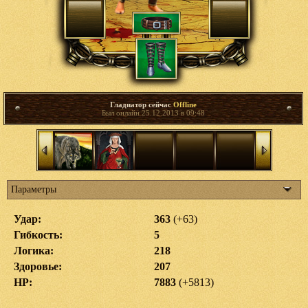
Гладиатор сейчас
Offline
Был онлайн 25.12.2013 в 09:48
Параметры
Удар:
363
(+63)
Гибкость:
5
Логика:
218
Здоровье:
207
HP:
7883
(+5813)