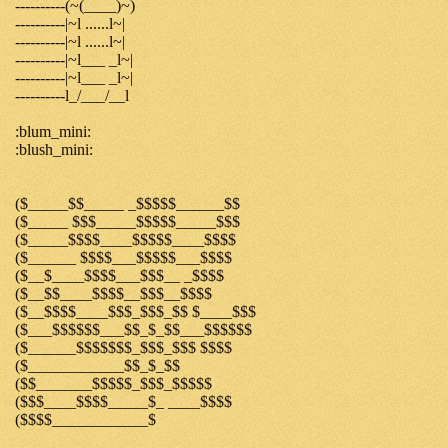
----------(~(____)~)
----------|~l ......l~|
----------|~l ......l~|
----------|~l___ _l~|
----------|~l___ _l~|
----------l_/___/__l
:blum_mini:
:blush_mini:
($_____$$_____ _$$$$$______$$
($_____ $$$_____$$$$$_____$$$
($_____$$$$____$$$$$____$$$$
($______ $$$$___$$$$$___$$$$
($__$____$$$$___$$$__ _$$$$
($__$$____$$$$__$$$__$$$$
($__$$$$____$$$_$$$_$$ $____$$$
($___$$$$$$___$$_$_$$___$$$$$$
($______$$$$$$$_$$$_$$$ $$$$
($____________$$_$_$$
($$_______$$$$$_$$$_$$$$$
($$$____$$$$_____$_ ____$$$$
($$$$____________$