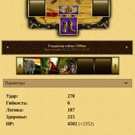
Гладиатор сейчас
Offline
Был онлайн 12.12.2021 в 15:25
Параметры
Удар:
278
Гибкость:
6
Логика:
187
Здоровье:
215
HP:
4502
(+2352)