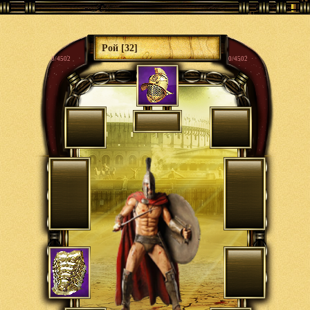
Рой [32]
0/4502
0/4502