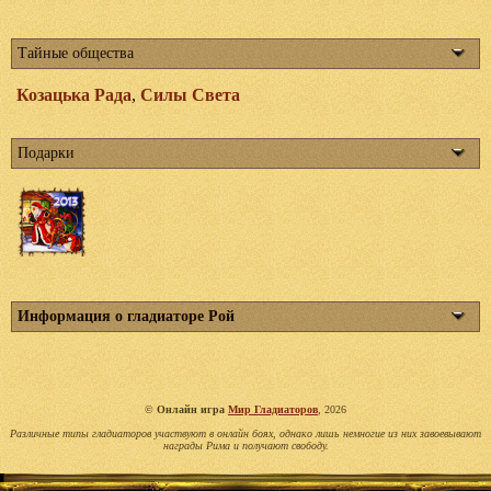
Тайные общества
Козацька Рада
,
Силы Света
Подарки
Информация о гладиаторе Рой
©
Онлайн игра
Мир Гладиаторов
, 2026
Различные типы гладиаторов участвуют в онлайн боях, однако лишь немногие из них завоевывают
награды Рима и получают свободу.