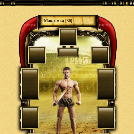
Максимка [30]
1510/1510
1510/1510