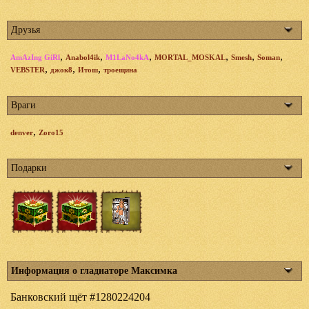
Друзья
,
,
,
,
,
,
AmAzIng GiRl
Anabol4ik
M1LaNo4kA
MORTAL_MOSKAL
Smesh
Soman
,
,
,
VEBSTER
джок8
Итош
троещина
Враги
,
denver
Zoro15
Подарки
Информация о гладиаторе Максимка
Банковский щёт #1280224204