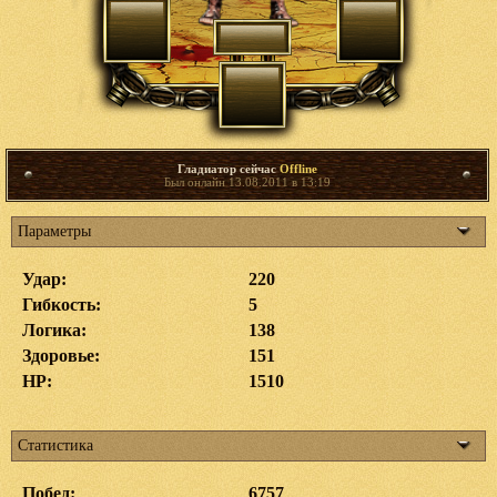
Гладиатор сейчас
Offline
Был онлайн 13.08.2011 в 13:19
Параметры
Удар:
220
Гибкость:
5
Логика:
138
Здоровье:
151
HP:
1510
Статистика
Побед:
6757