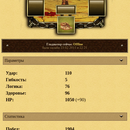
Гладиатор сейчас
Offline
Была онлайн 23.02.2011 в 22:21
Параметры
Удар:
110
Гибкость:
5
Логика:
76
Здоровье:
96
HP:
1050
(+90)
Статистика
Побед:
1904